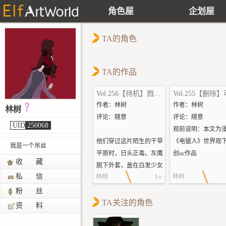
角色屋
企划屋
TA的角色
TA的作品
Vol.256【待机】戮者怜者
作者：林树
作者：林树
林树
评论：随意
评论：随意
UID
250068
观前说明：本文为
他们穿过这片陌生的干旱
《电锯人》世界观
我是一个吊丝
平原时，日头正毒。灰鹰
创oc作品
收 藏
脱下外套，盖在白发少女
私 信
林树
1
林树
的头顶，把阳光隔绝在布
玛瑙还记得第一次
料外面。论年纪来说，二
子王阳时的场景，
粉 丝
百岁的怜确实很难算得上
TA关注的角色
十八岁。不得不说
资 料
少女，但她的外貌在刚进
子长得与他罕见的