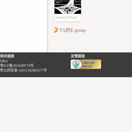
“多数人确实是伴生真
的地方，装饰灯带
些。他合上眼睛，靠在那
隙里：“狮子王先生
菌，少部分会像你一样伴
晃眼，刺得他眼睛
一团鼓鼓的披风旁边休
证精神很强啊，看
生草本植物，非常少见的
真该死，这个节日
息，让自己的注意力专注
吗？组队搭档的课
Literary Prison
情况下，连木本植物都会
开始变得如此甜腻
在听觉上。骑队有十二个
是要给您排到后面
出现的，”医生仔细解释
部公路上正午的太
TA的E-group
人，四到五匹马，其余是
呢？”
道，“总之，虽然结果上
那么叫人难受。反
步兵，组织松散，应该是
“啊，你们京都人讲
是皮肤发生异变，但这是
今有的是闲暇，便
当地的小领主拼凑的私
这样吗？早知道我
心理问题导致的生理变
里嚼得发皱的薄荷
兵。
京去了。”
相关链接
友情链接
化，所以通常归类在精神
掉不断传出加州佬
马蹄的声音靠近了。他睁
“哎呀，看来小小京
Q&A
科，而不是皮肤科，明白
报的车载电台旋钮
粤ICP备2024289770号
开眼，侧头看了一眼蜷在
已是容纳不下您的
鄂公网安备 42011102003577号
了吗？”
在花花绿绿的霓虹
披风里睡得正香的怜，把
了。”
“好吧，”肖郎点点头，接
里，随便迈进了一
披风的兜帽往下拉了拉，
面前的少年也装模
受了医生的解释。
馆。说实在的，与
盖住了她露在外面的半截
清了清嗓子：“我说
其实他还有些不明所以，
为酒馆，倒不如说
耳朵。然后他站起身，把
尊贵的宝生大小姐
但已成习惯。
会，电子合成的低
匕首隐藏在腰后可以顺手
一问，为什么要选
“所以要怎么治？”肖郎再
墙壁和地板都躁动
拔出的位置，走出了岩壁
做您的搭档呢？
问道，“定期过来谈话
DJ搓碟的摩擦声激
的遮蔽。
空气安静了几秒
吗？”
层鸡皮疙瘩，那颗
“天知道，因为你头
“这个当然，”医生点头，
旋转灯球更是叫他
那伙人看见一个体型高大
单？从今天起你就