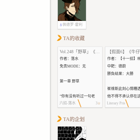
入少女时代时就停止了生
绘的一样，一头乱
长。她跟在灰鹰身后，脚
金发，两撮杂毛如
步软得像踩在棉花上，看
般反翘出来，一条
不到视线焦点的浅色眼睛
自丛生的短发之中
佩德罗·霍利
被强烈的阳光晒得眯了起
圈在脖子上。玛瑙
伍德
来。
它取下，长度大概
TA的收藏
“停，休息一下，晚上再
的脊椎。
Vol.248「野草」《野草》
出发。”怜投降。
名为阳的少年并没
作者：落水
作者：【十一招】
灰鹰点头，将营地选在被
展现攻击性或防御
免责MODE：无
中靶：德蔚
斑驳的树荫和高大岩壁遮
顺着她的动作抬头
勝負結果：大勝
蔽的暗处。他瞟了一眼身
她的眼睛：“原来宝
第一章 野草
边的少女，开始盘算水源
阀的大小姐真的有
崔维斯此刻心情糟
大概在多久的路程外，然
色的眼睛，上面是
“你有没有听过一句老
他不得不承认停在
后坐下保养自己的几柄小
瑙，下面是白玉石
六招-落水
3
Literary Pris
话，”医生对肖郎问道，
闹的城区找酒喝并
刀。像这样适合歇息的地
闻中的一样诶～
on
“叫做闲得发霉？”
么好选择。毕竟刚
方并不多，因此他也早已
玛瑙已经在心里给
“但霉是真菌吧？”肖郎还
TA的企划
夜没几天，再过几
发现了那一伙围在附近的
个呆子的标签。她
是忍不住去挠自己的胸
时，日历就要翻到
骑队。他没有汇报给自己
笑，把那对融合了
口，“我这里是草啊。”
年。一路上，但凡
的雇主，怜向来不关心这
石般的虹膜收进眼